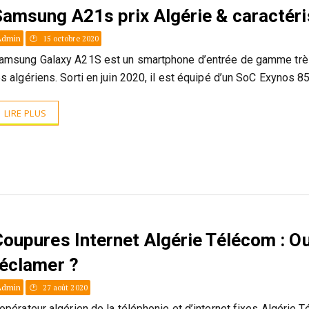
Samsung A21s prix Algérie & caractéri
Admin
15 octobre 2020
amsung Galaxy A21S est un smartphone d’entrée de gamme très
es algériens. Sorti en juin 2020, il est équipé d’un SoC Exynos 8
LIRE PLUS
Coupures Internet Algérie Télécom : O
réclamer ?
Admin
27 août 2020
’opérateur algérien de la téléphonie et d’internet fixes Algérie 