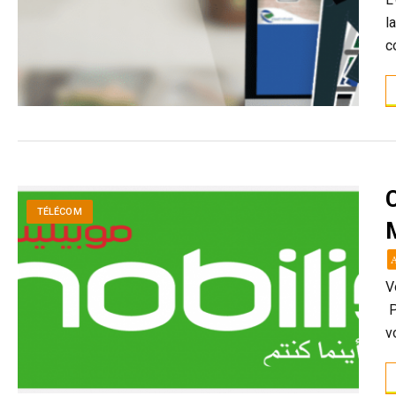
l
c
TÉLÉCOM
V
P
v