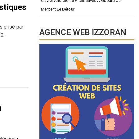
Clavier Android : 5 Alternatives À Gboard Qui
stiques
Méritent Le Détour
 prisé par
AGENCE WEB IZZORAN
50…
u
Télécom a