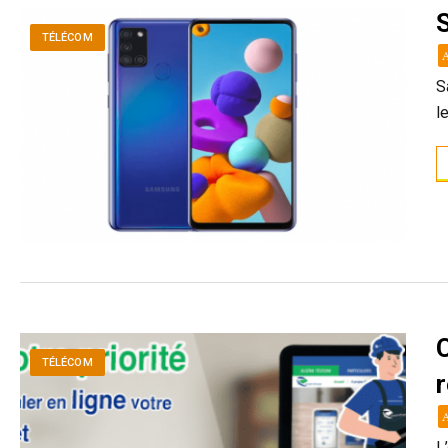
TÉLÉCOM
S
l
TÉLÉCOM
L