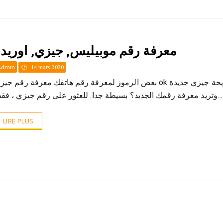
معرفة رقم موبيليس, جيزي, اوريد
Admin
14 mars 2020
بعض الرموز لمعرفة رقم هاتفك معرفة رقم جي ok اشتريت شريحة جيزي جديدة
وتريد معرفة رقمك الجديد؟ بسيطة جدا. للعثور على رقم جيزي ، فقط…
LIRE PLUS