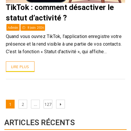
TikTok : comment désactiver le
statut d’activité ?
Admin
8 juin 2026
Quand vous ouvrez TikTok, l’application enregistre votre
présence et la rend visible à une partie de vos contacts.
C’est la fonction « Statut d’activité », qui affiche…
LIRE PLUS
Pagination
Page
Page
Page
Next
1
2
…
127
des
page
publications
ARTICLES RÉCENTS