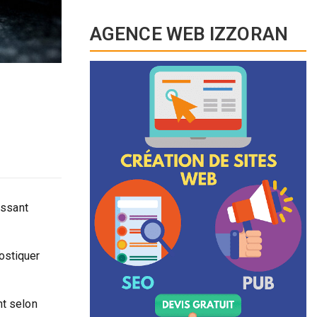
AGENCE WEB IZZORAN
issant
ostiquer
nt selon