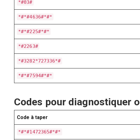
*#03#
*#*#4636#*#*
*#*#225#*#*
*#2263#
*#3282*727336*#
*#*#7594#*#*
Codes pour diagnostiquer 
Code à taper
*#*#1472365#*#*