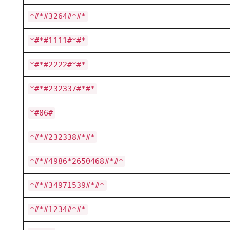
*#*#3264#*#*
*#*#1111#*#*
*#*#2222#*#*
*#*#232337#*#*
*#06#
*#*#232338#*#*
*#*#4986*2650468#*#*
*#*#34971539#*#*
*#*#1234#*#*