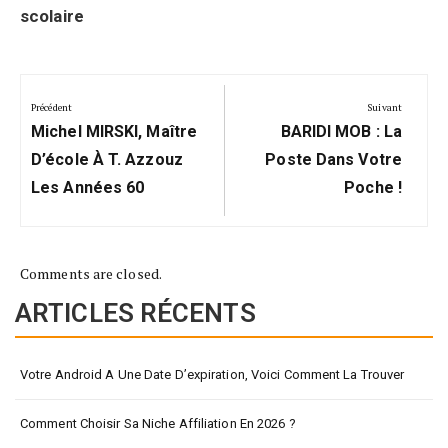
scolaire
Navigation
de
Précédent
Suivant
Précédent:
Suivant:
l’article
Michel MIRSKI, Maître
BARIDI MOB : La
D’école À T. Azzouz
Poste Dans Votre
Les Années 60
Poche !
Comments are closed.
ARTICLES RÉCENTS
Votre Android A Une Date D’expiration, Voici Comment La Trouver
Comment Choisir Sa Niche Affiliation En 2026 ?