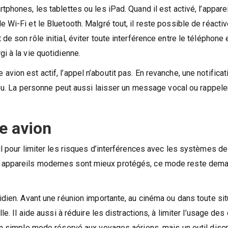
tphones, les tablettes ou les iPad. Quand il est activé, l’appare
Wi-Fi et le Bluetooth. Malgré tout, il reste possible de réactiv
e son rôle initial, éviter toute interférence entre le téléphone 
i à la vie quotidienne.
vion est actif, l’appel n’aboutit pas. En revanche, une notificat
lieu. La personne peut aussi laisser un message vocal ou rappele
e avion
il pour limiter les risques d’interférences avec les systèmes de
s appareils modernes sont mieux protégés, ce mode reste dem
idien. Avant une réunion importante, au cinéma ou dans toute sit
le. Il aide aussi à réduire les distractions, à limiter l’usage de
un simple mode réservé aux voyages aériens, mais un outil discr