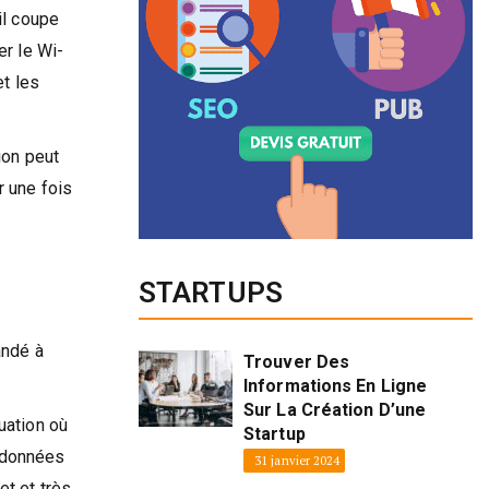
il coupe
er le Wi-
et les
ion peut
r une fois
STARTUPS
andé à
Trouver Des
Informations En Ligne
Sur La Création D’une
uation où
Startup
s données
31 janvier 2024
et et très