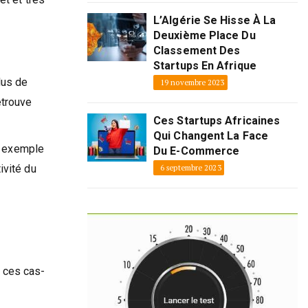
L’Algérie Se Hisse À La
Deuxième Place Du
Classement Des
Startups En Afrique
lus de
19 novembre 2023
etrouve
Ces Startups Africaines
Qui Changent La Face
ar exemple
Du E-Commerce
ivité du
6 septembre 2023
s ces cas-