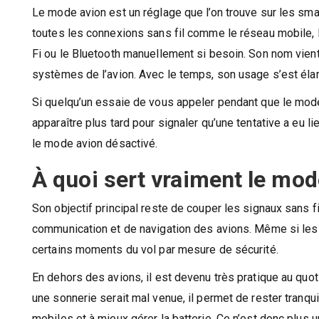
Le mode avion est un réglage que l’on trouve sur les smar
toutes les connexions sans fil comme le réseau mobile, le 
Fi ou le Bluetooth manuellement si besoin. Son nom vient d
systèmes de l’avion. Avec le temps, son usage s’est élarg
Si quelqu’un essaie de vous appeler pendant que le mode a
apparaître plus tard pour signaler qu’une tentative a eu 
le mode avion désactivé.
À quoi sert vraiment le mod
Son objectif principal reste de couper les signaux sans f
communication et de navigation des avions. Même si le
certains moments du vol par mesure de sécurité.
En dehors des avions, il est devenu très pratique au quot
une sonnerie serait mal venue, il permet de rester tranquil
mobiles et à mieux gérer la batterie. Ce n’est donc plus 