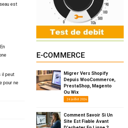
éseau est
 En
E-COMMERCE
hone
Migrer Vers Shopify
 il peut
Depuis WooCommerce,
ée pour ne
PrestaShop, Magento
Ou Wix
24 juillet 2026
Comment Savoir Si Un
Site Est Fiable Avant
D’acheter En Ligne ?