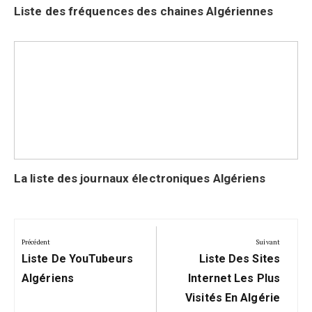
Liste des fréquences des chaines Algériennes
La liste des journaux électroniques Algériens
Navigation
de
Précédent
Suivant
Précédent:
Suivant:
l’article
Liste De YouTubeurs
Liste Des Sites
Algériens
Internet Les Plus
Visités En Algérie