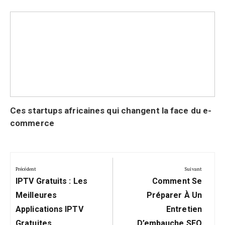
Ces startups africaines qui changent la face du e-
commerce
Navigation
de
Précédent
Suivant
Précédent:
Suivant:
l’article
IPTV Gratuits : Les
Comment Se
Meilleures
Préparer À Un
Applications IPTV
Entretien
Gratuites
D’embauche SEO