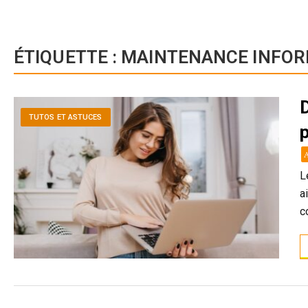
ÉTIQUETTE :
MAINTENANCE INFOR
TUTOS ET ASTUCES
L
a
c