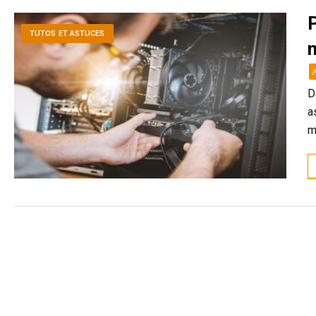
P
TUTOS ET ASTUCES
D
a
m