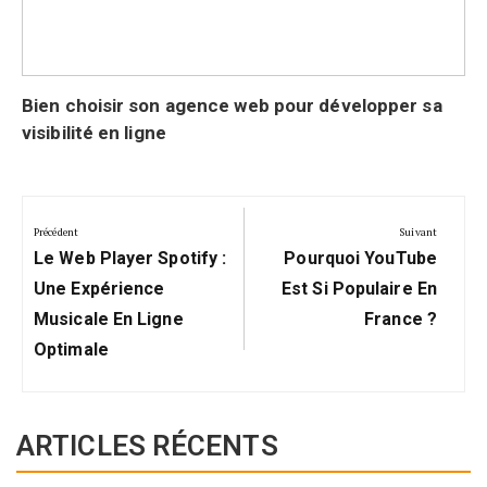
Bien choisir son agence web pour développer sa
visibilité en ligne
Navigation
de
Précédent
Suivant
Précédent:
Suivant:
l’article
Le Web Player Spotify :
Pourquoi YouTube
Une Expérience
Est Si Populaire En
Musicale En Ligne
France ?
Optimale
ARTICLES RÉCENTS