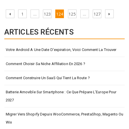
Pagination
Previous
Page
Page
Page
Page
Page
Next
1
…
123
124
125
…
127
des
page
page
publications
ARTICLES RÉCENTS
Votre Android A Une Date D’expiration, Voici Comment La Trouver
Comment Choisir Sa Niche Affiliation En 2026 ?
Comment Construire Un SaaS Qui Tient La Route ?
Batterie Amovible Sur Smartphone : Ce Que Prépare L’Europe Pour
2027
Migrer Vers Shopify Depuis WooCommerce, PrestaShop, Magento Ou
Wix