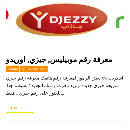
معرفة رقم موبيليس, جيزي, اوريدو
Admin
14 mars 2020
بعض الرموز لمعرفة رقم هاتفك معرفة رقم جيزي ok اشتريت
شريحة جيزي جديدة وتريد معرفة رقمك الجديد؟ بسيطة جدا.
للعثور على رقم جيزي ، فقط…
LIRE PLUS