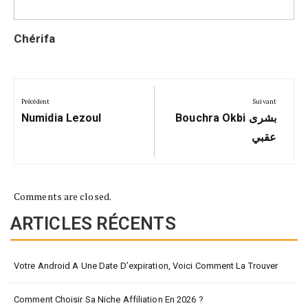
Chérifa
Navigation
de
Précédent
Suivant
Précédent:
Suivant:
l’article
Numidia Lezoul
Bouchra Okbi بشرى
عقبي
Comments are closed.
ARTICLES RÉCENTS
Votre Android A Une Date D’expiration, Voici Comment La Trouver
Comment Choisir Sa Niche Affiliation En 2026 ?