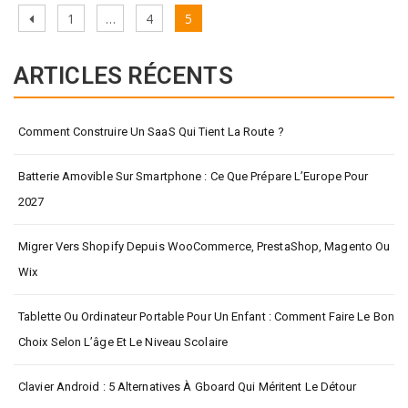
Pagination
Previous
Page
Page
Page
1
…
4
5
des
page
publications
ARTICLES RÉCENTS
Comment Construire Un SaaS Qui Tient La Route ?
Batterie Amovible Sur Smartphone : Ce Que Prépare L’Europe Pour
2027
Migrer Vers Shopify Depuis WooCommerce, PrestaShop, Magento Ou
Wix
Tablette Ou Ordinateur Portable Pour Un Enfant : Comment Faire Le Bon
Choix Selon L’âge Et Le Niveau Scolaire
Clavier Android : 5 Alternatives À Gboard Qui Méritent Le Détour