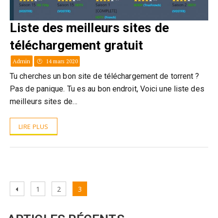
Liste des meilleurs sites de
téléchargement gratuit
Admin
14 mars 2020
Tu cherches un bon site de téléchargement de torrent ?
Pas de panique. Tu es au bon endroit, Voici une liste des
meilleurs sites de…
LIRE PLUS
Pagination
Previous
Page
Page
Page
1
2
3
des
page