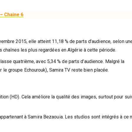
équence TV6 Algérie – الجزائرية السادسة – Chaine 6
ovembre 2015, elle atteint 11,18 % de parts d’audience, selon un
es chaînes les plus regardées en Algérie à cette période.
lasse quatrième, avec 5,34 % de parts d’audience. Malgré la
 le groupe Echourouk), Samira TV reste bien placée.
ion (HD). Cela améliore la qualité des images, surtout pour sui
s appartenant à Samira Bezaouia. Les studios sont intégrés à c