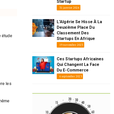
Startup
31 janvier 2024
L’Algérie Se Hisse À La
Deuxième Place Du
Classement Des
e étude
Startups En Afrique
19 novembre 2023
Ces Startups Africaines
Qui Changent La Face
Du E-Commerce
6 septembre 2023
vre les
e même