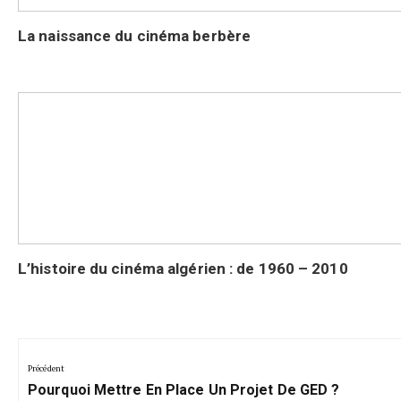
La naissance du cinéma berbère
L’histoire du cinéma algérien : de 1960 – 2010
Navigation
de
Précédent
Précédent:
l’article
Pourquoi Mettre En Place Un Projet De GED ?