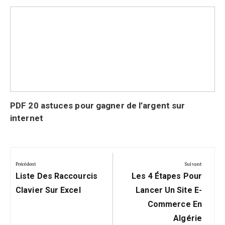
PDF 20 astuces pour gagner de l’argent sur
internet
Navigation
de
Précédent
Suivant
Précédent:
Suivant:
l’article
Liste Des Raccourcis
Les 4 Étapes Pour
Clavier Sur Excel
Lancer Un Site E-
Commerce En
Algérie