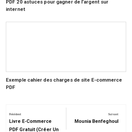
PDF 20 astuces pour gagner de l’argent sur
internet
Exemple cahier des charges de site E-commerce
PDF
Navigation
de
Précédent
Suivant
Précédent:
Suivant:
l’article
Livre E-Commerce
Mounia Benfeghoul
PDF Gratuit (Créer Un