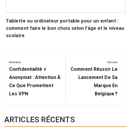
Tablette ou ordinateur portable pour un enfant :
comment faire le bon choix selon l’âge et le niveau
scolaire
Navigation
de
Précédent
Suivant
Précédent:
Suivant:
l’article
Confidentialité ≠
Comment Réussir Le
Anonymat : Attention À
Lancement De Sa
Ce Que Promettent
Marque En
Les VPN
Belgique ?
ARTICLES RÉCENTS