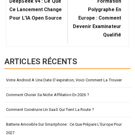
Précédent:
Suivant:
l’article
DeepSeek V4 : Ce Que
Formation
Ce Lancement Change
Polygraphe En
Pour L’IA Open Source
Europe : Comment
Devenir Examinateur
Qualifié
ARTICLES RÉCENTS
Votre Android A Une Date D’expiration, Voici Comment La Trouver
Comment Choisir Sa Niche Affiliation En 2026 ?
Comment Construire Un SaaS Qui Tient La Route ?
Batterie Amovible Sur Smartphone : Ce Que Prépare L’Europe Pour
2027