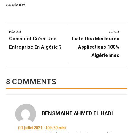
scolaire
Navigation
de
Précédent
Suivant
Précédent:
Suivant:
l’article
Comment Créer Une
Liste Des Meilleures
Entreprise En Algérie ?
Applications 100%
Algériennes
8 COMMENTS
BENSMAINE AHMED EL HADI
(11 juillet 2021 - 10 h 50 min)