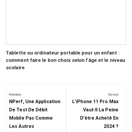
Tablette ou ordinateur portable pour un enfant :
comment faire le bon choix selon l’âge et le niveau
scolaire
Navigation
de
Précédent
Suivant
Précédent:
Suivant:
l’article
NPerf, Une Application
L’iPhone 11 Pro Max
De Test De Débit
Vaut-Il La Peine
Mobile Pas Comme
D’être Acheté En
Les Autres
2024 ?