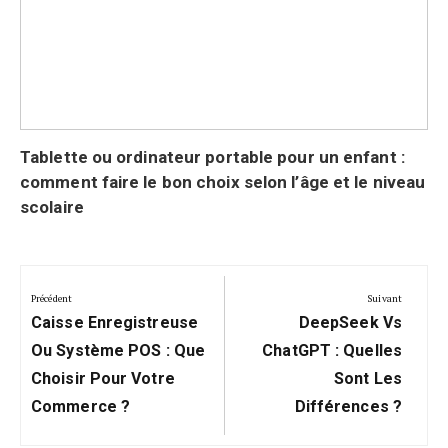
Tablette ou ordinateur portable pour un enfant :
comment faire le bon choix selon l’âge et le niveau
scolaire
Navigation
de
Précédent
Suivant
Précédent:
Suivant:
l’article
Caisse Enregistreuse
DeepSeek Vs
Ou Système POS : Que
ChatGPT : Quelles
Choisir Pour Votre
Sont Les
Commerce ?
Différences ?