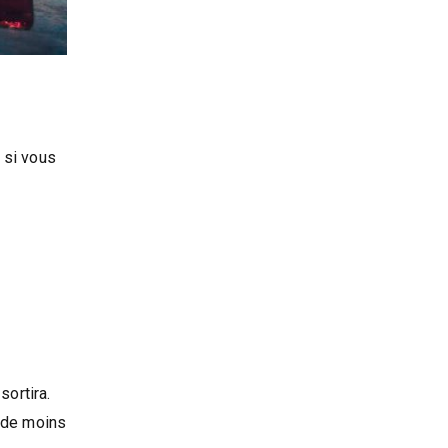
 si vous
sortira.
nde moins