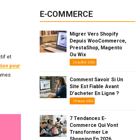
E-COMMERCE
Migrer Vers Shopify
Depuis WooCommerce,
PrestaShop, Magento
Ou Wix
tif et
24 juillet 2026
tion pour
ammes
Comment Savoir Si Un
Site Est Fiable Avant
D’acheter En Ligne ?
19 mars 2026
7 Tendances E-
Commerce Qui Vont
Transformer Le
Shopping En 2026