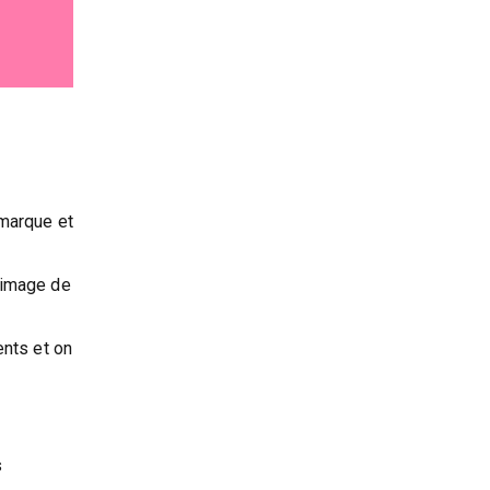
 marque et
l’image de
ents et on
s