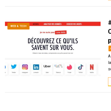
WEB & TECH
A
l
s