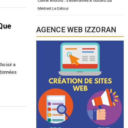
Clavier Android : 5 Alternatives À Gboard Qui
Méritent Le Détour
-Que
AGENCE WEB IZZORAN
hoisir a
s données