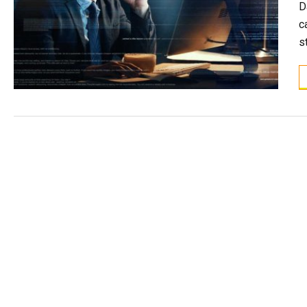
D
c
s