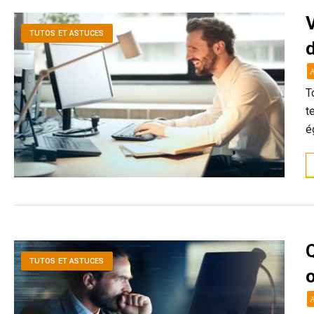
V
TUTOS ET ASTUCES
d
T
t
é
Q
TUTOS ET ASTUCES
o