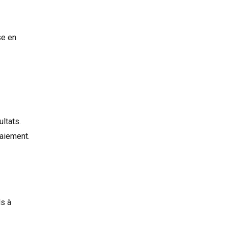
se en
ltats.
paiement.
ls à