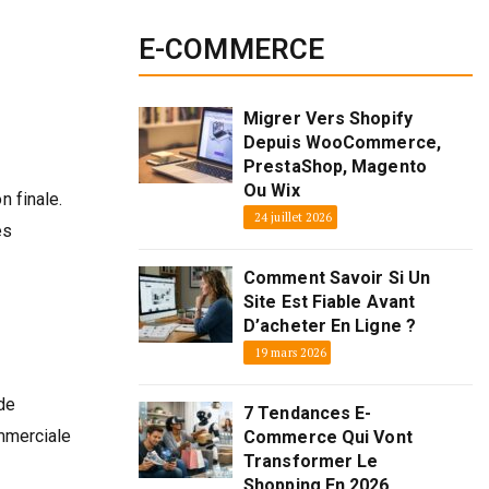
E-COMMERCE
Migrer Vers Shopify
Depuis WooCommerce,
PrestaShop, Magento
Ou Wix
n finale.
24 juillet 2026
es
Comment Savoir Si Un
Site Est Fiable Avant
D’acheter En Ligne ?
19 mars 2026
de
7 Tendances E-
ommerciale
Commerce Qui Vont
Transformer Le
Shopping En 2026