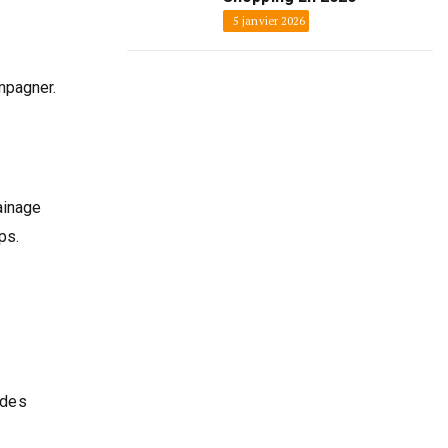
5 janvier 2026
mpagner.
ainage
ps.
odes