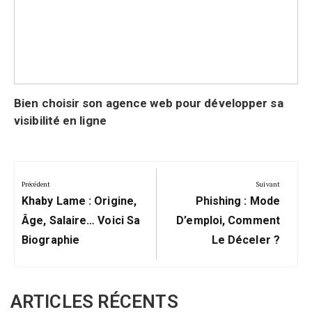
Bien choisir son agence web pour développer sa
visibilité en ligne
Navigation
de
Précédent
Suivant
Précédent:
Suivant:
l’article
Khaby Lame : Origine,
Phishing : Mode
Âge, Salaire… Voici Sa
D’emploi, Comment
Biographie
Le Déceler ?
ARTICLES RÉCENTS