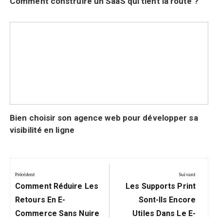
Comment construire un SaaS qui tient la route ?
Bien choisir son agence web pour développer sa
visibilité en ligne
Navigation
de
Précédent
Suivant
Précédent:
Suivant:
l’article
Comment Réduire Les
Les Supports Print
Retours En E-
Sont-Ils Encore
Commerce Sans Nuire
Utiles Dans Le E-