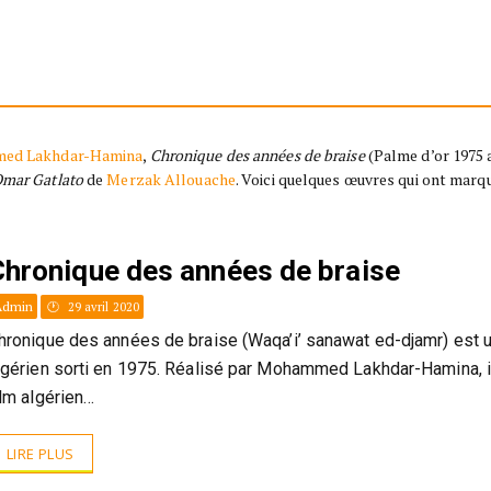
ed Lakhdar-Hamina
,
Chronique des années de braise
(Palme d’or 1975 a
mar Gatlato
de
Merzak Allouache
. Voici quelques œuvres qui ont marq
Chronique des années de braise
Admin
29 avril 2020
hronique des années de braise (Waqa’i’ sanawat ed-djamr) est u
lgérien sorti en 1975. Réalisé par Mohammed Lakhdar-Hamina, il
ilm algérien…
LIRE PLUS