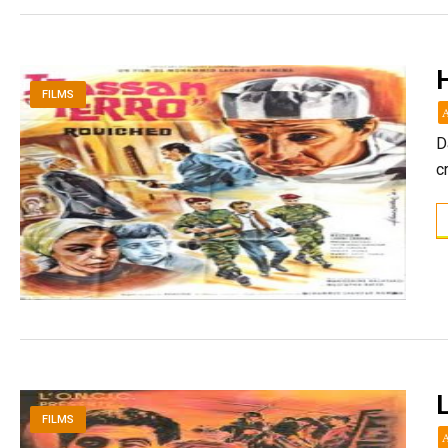
FILMS
D
c
FILMS