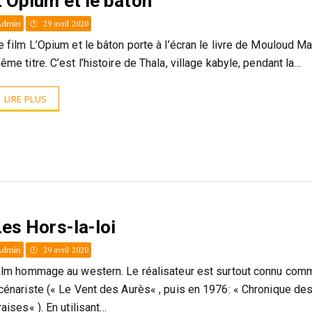
’Opium et le bâton
Admin
29 avril 2020
e film L’Opium et le bâton porte à l’écran le livre de Mouloud 
ême titre. C’est l’histoire de Thala, village kabyle, pendant la…
LIRE PLUS
es Hors-la-loi
Admin
29 avril 2020
ilm hommage au western. Le réalisateur est surtout connu com
cénariste (« Le Vent des Aurès« , puis en 1976: « Chronique de
raises« ). En utilisant…