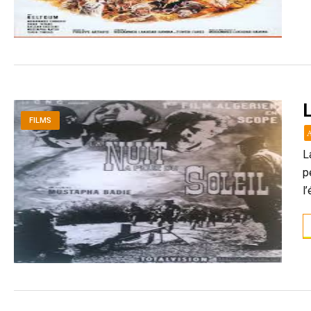
L
FILMS
L
p
l