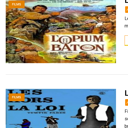
L
FILMS
L
m
L
FILMS
F
s
b