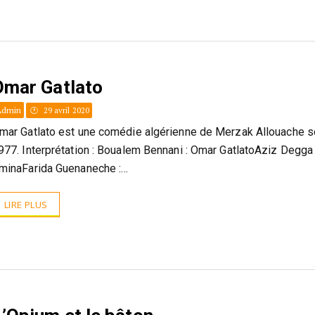
Omar Gatlato
Admin
29 avril 2020
mar Gatlato est une comédie algérienne de Merzak Allouache so
977. Interprétation : Boualem Bennani : Omar GatlatoAziz Degga
minaFarida Guenaneche :…
LIRE PLUS