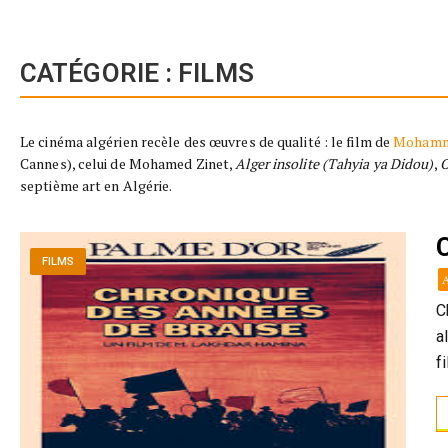
CATÉGORIE :
FILMS
Le cinéma algérien recèle des œuvres de qualité : le film de
Mohamm
Cannes), celui de Mohamed Zinet,
Alger insolite (Tahyia ya Didou)
,
O
septième art en Algérie.
FILMS
C
a
f