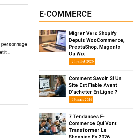
E-COMMERCE
Migrer Vers Shopify
Depuis WooCommerce,
n personnage
PrestaShop, Magento
etit…
Ou Wix
24 juillet 2026
Comment Savoir Si Un
Site Est Fiable Avant
D’acheter En Ligne ?
19 mars 2026
7 Tendances E-
Commerce Qui Vont
Transformer Le
Shopping En 2026