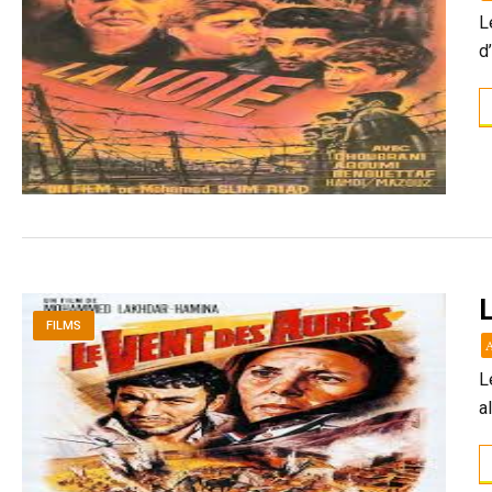
L
d
FILMS
L
a