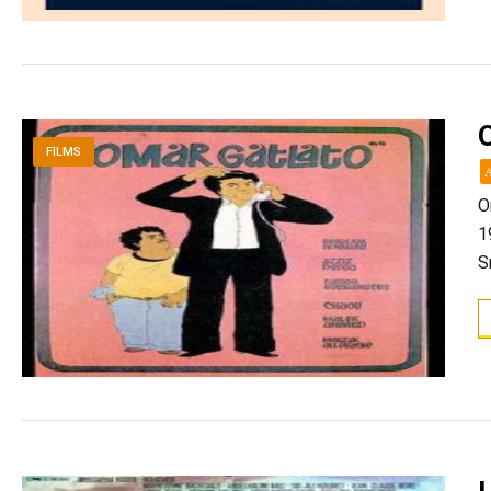
FILMS
O
1
S