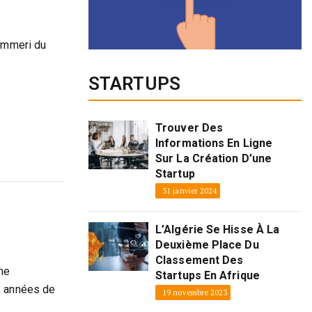
Mammeri du
STARTUPS
Trouver Des
Informations En Ligne
Sur La Création D’une
Startup
31 janvier 2024
L’Algérie Se Hisse À La
Deuxième Place Du
Classement Des
me
Startups En Afrique
s années de
19 novembre 2023