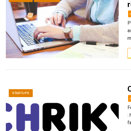
r
P
a
m
STARTUPS
F
:
f