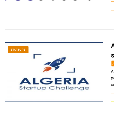
A
STARTUPS
A
p
c