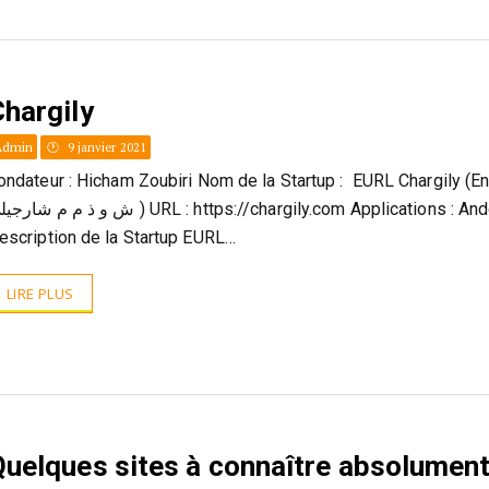
Chargily
Admin
9 janvier 2021
ondateur : Hicham Zoubiri Nom de la Startup : EURL Chargily (En ar
ش و ذ م م ش ) URL : https://chargily.com Applications : Andoid
escription de la Startup EURL…
LIRE PLUS
Quelques sites à connaître absolument