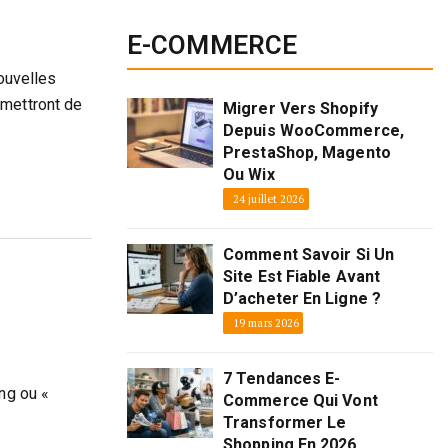
E-COMMERCE
nouvelles
rmettront de
Migrer Vers Shopify
Depuis WooCommerce,
PrestaShop, Magento
Ou Wix
24 juillet 2026
Comment Savoir Si Un
Site Est Fiable Avant
D’acheter En Ligne ?
19 mars 2026
7 Tendances E-
ng ou «
Commerce Qui Vont
Transformer Le
Shopping En 2026