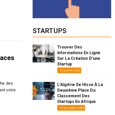
STARTUPS
Trouver Des
Informations En Ligne
caces
Sur La Création D’une
Startup
31 janvier 2024
che des
L’Algérie Se Hisse À La
ent votre
Deuxième Place Du
Classement Des
Startups En Afrique
19 novembre 2023