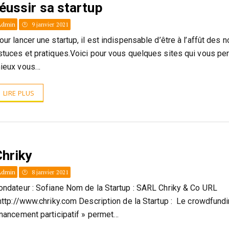
éussir sa startup
Admin
9 janvier 2021
our lancer une startup, il est indispensable d’être à l’affût des 
stuces et pratiques.Voici pour vous quelques sites qui vous pe
ieux vous…
LIRE PLUS
Chriky
Admin
8 janvier 2021
ondateur : Sofiane Nom de la Startup : SARL Chriky & Co URL
 http://www.chriky.com Description de la Startup : Le crowdfundi
inancement participatif » permet…