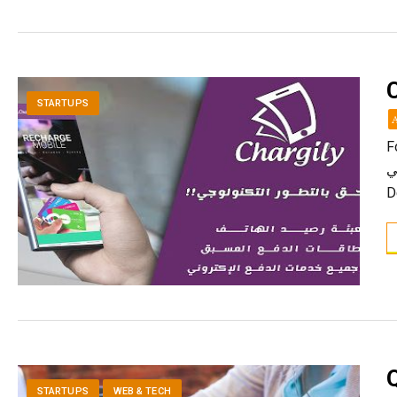
STARTUPS
F
ارجيلي
D
STARTUPS
WEB & TECH