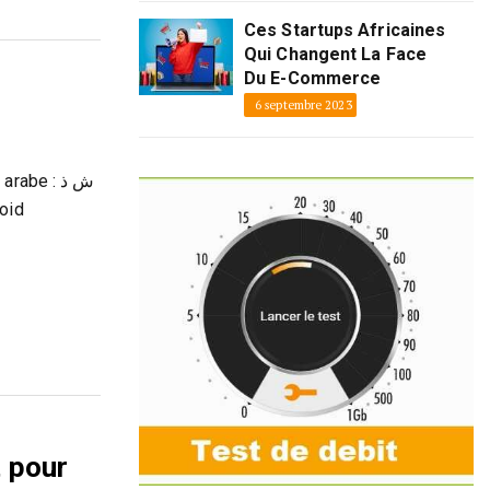
Ces Startups Africaines
Qui Changent La Face
Du E-Commerce
6 septembre 2023
abe : ش ذ
 pour