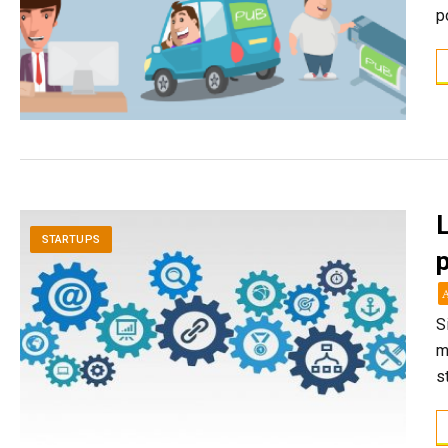
p
L
STARTUPS
S
m
s