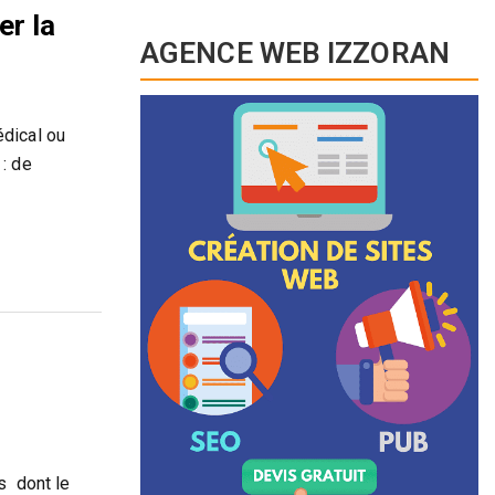
er la
AGENCE WEB IZZORAN
édical ou
: de
es dont le