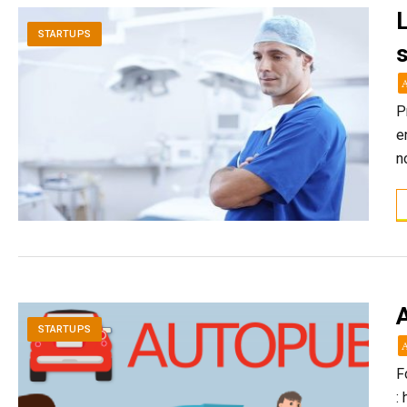
L
STARTUPS
s
P
e
n
STARTUPS
F
: