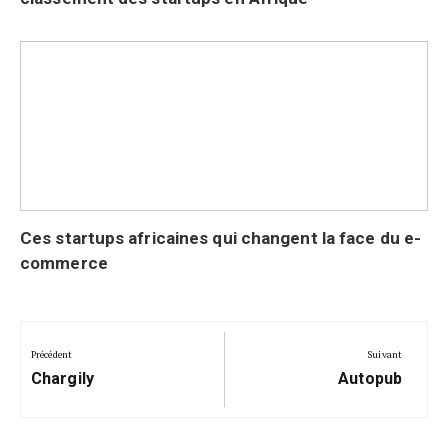
Ces startups africaines qui changent la face du e-
commerce
Navigation
de
Précédent
Suivant
Précédent:
Suivant:
l’article
Chargily
Autopub