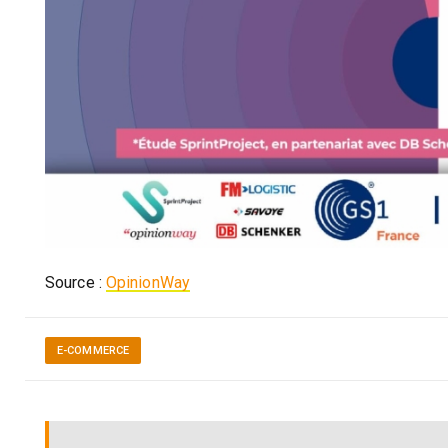
Source :
OpinionWay
E-COMMERCE