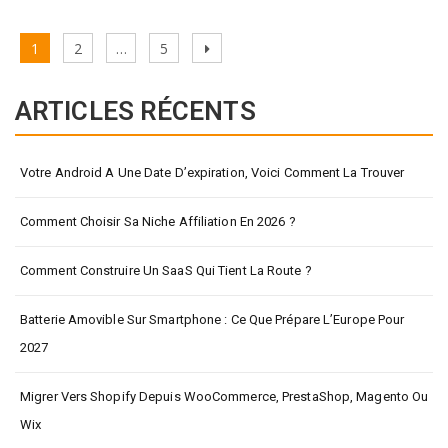
Pagination
Page
Page
Page
Next
1
2
…
5
des
page
publications
ARTICLES RÉCENTS
Votre Android A Une Date D’expiration, Voici Comment La Trouver
Comment Choisir Sa Niche Affiliation En 2026 ?
Comment Construire Un SaaS Qui Tient La Route ?
Batterie Amovible Sur Smartphone : Ce Que Prépare L’Europe Pour
2027
Migrer Vers Shopify Depuis WooCommerce, PrestaShop, Magento Ou
Wix