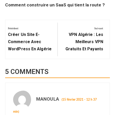
Comment construire un SaaS qui tient la route ?
Navigation
de
Précédent
Suivant
Précédent:
Suivant:
l’article
Créer Un Site E-
VPN Algérie : Les
Commerce Avec
Meilleurs VPN
WordPress En Algérie
Gratuits Et Payants
5 COMMENTS
MANOULA
(15 février 2021 - 12 h 37
min)