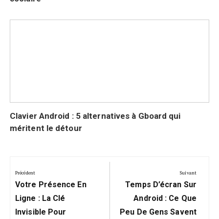
Clavier Android : 5 alternatives à Gboard qui
méritent le détour
Navigation
de
Précédent
Suivant
Précédent:
Suivant:
l’article
Votre Présence En
Temps D’écran Sur
Ligne : La Clé
Android : Ce Que
Invisible Pour
Peu De Gens Savent