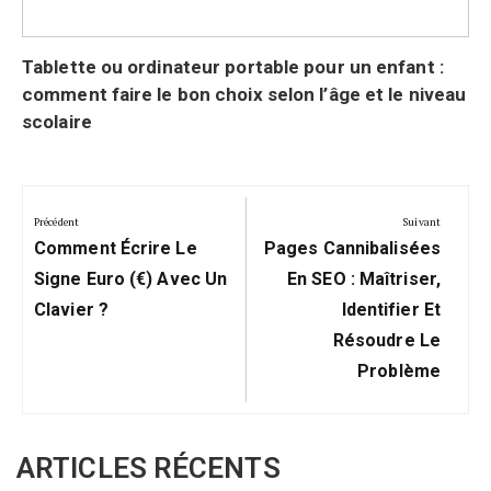
Tablette ou ordinateur portable pour un enfant :
comment faire le bon choix selon l’âge et le niveau
scolaire
Navigation
de
Précédent
Suivant
Précédent:
Suivant:
l’article
Comment Écrire Le
Pages Cannibalisées
Signe Euro (€) Avec Un
En SEO : Maîtriser,
Clavier ?
Identifier Et
Résoudre Le
Problème
ARTICLES RÉCENTS