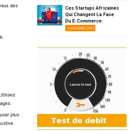
 yeux des
Ces Startups Africaines
Qui Changent La Face
Du E-Commerce
6 septembre 2023
r,
Utilisez
pages.
euser plus
ustive.