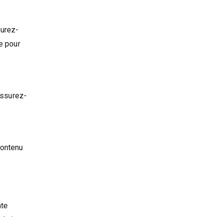
surez-
e pour
Assurez-
contenu
nte