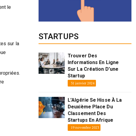
ent le
STARTUPS
es sur la
bue
Trouver Des
Informations En Ligne
Sur La Création D’une
propriées.
Startup
re
31 janvier 2024
L’Algérie Se Hisse À La
Deuxième Place Du
Classement Des
Startups En Afrique
19 novembre 2023