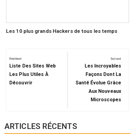
Les 10 plus grands Hackers de tous les temps
Navigation
de
Précédent
Suivant
Précédent:
Suivant:
l’article
Liste Des Sites Web
Les Incroyables
Les Plus Utiles À
Façons Dont La
Découvrir
Santé Évolue Grâce
Aux Nouveaux
Microscopes
ARTICLES RÉCENTS