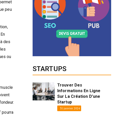
 permet
que peu
tion,
 En
 à des
 les
ues ou
STARTUPS
Trouver Des
e muscle
Informations En Ligne
oivent
Sur La Création D’une
Startup
fondeur.
31 janvier 2024
f pourra