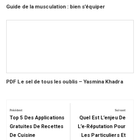
Guide de la musculation : bien s’équiper
PDF Le sel de tous les oublis – Yasmina Khadra
Navigation
de
Précédent
Suivant
Précédent:
Suivant:
l’article
Top 5 Des Applications
Quel Est L’enjeu De
Gratuites De Recettes
L’e-Réputation Pour
De Cuisine
Les Particuliers Et