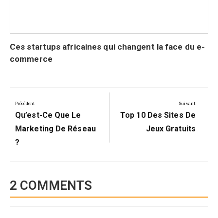
Ces startups africaines qui changent la face du e-
commerce
Navigation
de
Précédent
Suivant
Précédent:
Suivant:
l’article
Qu’est-Ce Que Le
Top 10 Des Sites De
Marketing De Réseau
Jeux Gratuits
?
2 COMMENTS