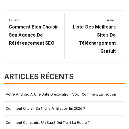
Navigation
de
Précédent
Suivant
Précédent:
Suivant:
l’article
Comment Bien Choisir
Liste Des Meilleurs
Son Agence De
Sites De
Référencement SEO
Téléchargement
Gratuit
ARTICLES RÉCENTS
Votre Android A Une Date D’expiration, Voici Comment La Trouver
Comment Choisir Sa Niche Affiliation En 2026 ?
Comment Construire Un SaaS Qui Tient La Route ?