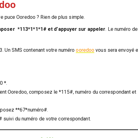
edoo
re puce Ooredoo ? Rien de plus simple.
mposer *113*1*1*1# et d’appuyer sur appeler
. Le numéro de
3. Un SMS contenant votre numéro
ooredoo
vous sera envoyé en
0 *.
 client Ooredoo, composez le *115#, numéro du correspondant et 
composez **67*numéro#.
suivi du numéro de votre correspondant.