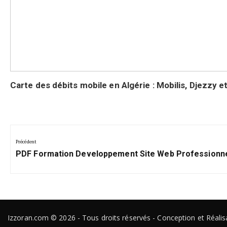
Carte des débits mobile en Algérie : Mobilis, Djezzy 
Navigation
de
Précédent
Précédent:
l’article
PDF Formation Developpement Site Web Professionn
Izzoran.com © 2026 - Tous droits réservés - Conception et Réali