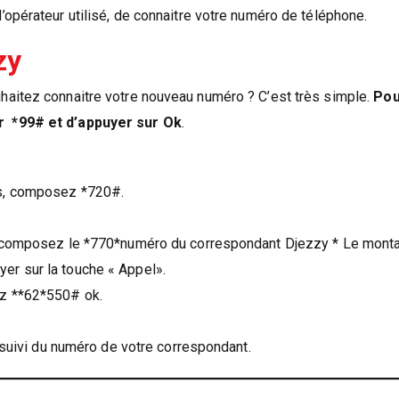
opérateur utilisé, de connaitre votre numéro de téléphone.
zy
haitez connaitre votre nouveau numéro ? C’est très simple.
Pou
r *99# et d’appuyer sur Ok
.
ns, composez *720#.
un, composez le *770*numéro du correspondant Djezzy * Le monta
er sur la touche « Appel».
ez **62*550# ok.
ivi du numéro de votre correspondant.