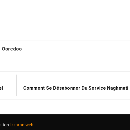
et Ooredoo
Suivant:
el
Comment Se Désabonner Du Service Naghmati M
sation
Izzoran web