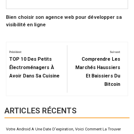
Bien choisir son agence web pour développer sa
visibilité en ligne
Navigation
de
Précédent
Suivant
Précédent:
Suivant:
l’article
TOP 10 Des Petits
Comprendre Les
Électroménagers À
Marchés Haussiers
Avoir Dans Sa Cuisine
Et Baissiers Du
Bitcoin
ARTICLES RÉCENTS
Votre Android A Une Date D’expiration, Voici Comment La Trouver