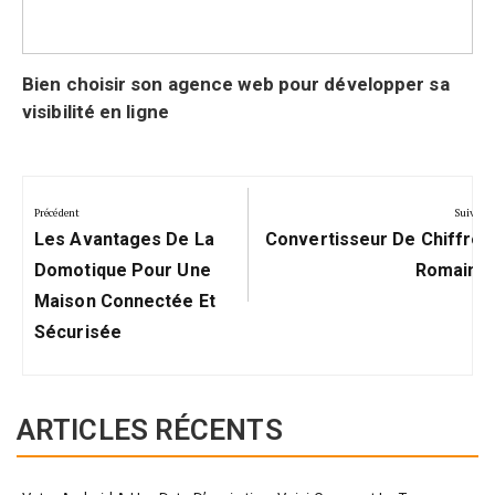
Bien choisir son agence web pour développer sa
visibilité en ligne
Navigation
de
Précédent
Suivant
Précédent:
Suivant:
l’article
Les Avantages De La
Convertisseur De Chiffres
Domotique Pour Une
Romains
Maison Connectée Et
Sécurisée
ARTICLES RÉCENTS