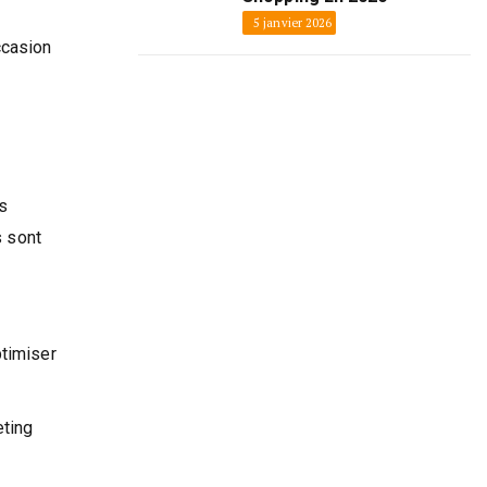
5 janvier 2026
ccasion
s
s sont
ptimiser
eting