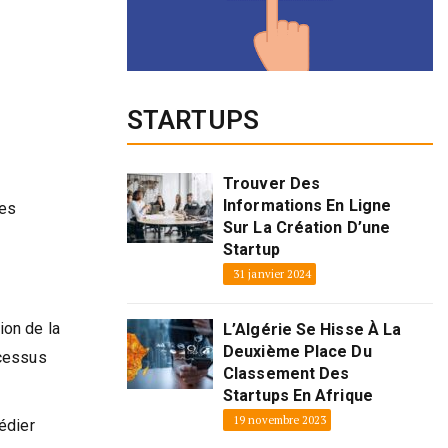
STARTUPS
Trouver Des
Informations En Ligne
les
Sur La Création D’une
Startup
31 janvier 2024
ion de la
L’Algérie Se Hisse À La
Deuxième Place Du
ocessus
Classement Des
Startups En Afrique
19 novembre 2023
édier