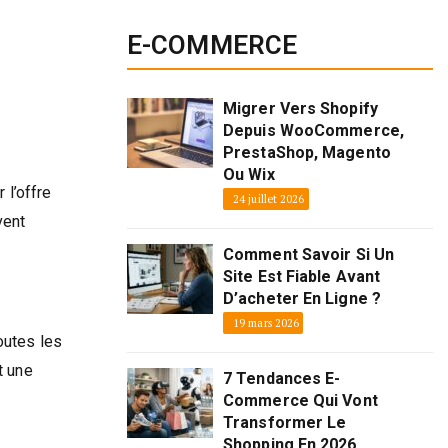
E-COMMERCE
Migrer Vers Shopify
Depuis WooCommerce,
PrestaShop, Magento
Ou Wix
 l’offre
24 juillet 2026
ent
Comment Savoir Si Un
Site Est Fiable Avant
D’acheter En Ligne ?
19 mars 2026
outes les
t une
7 Tendances E-
Commerce Qui Vont
Transformer Le
Shopping En 2026