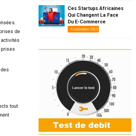
Ces Startups Africaines
Qui Changent La Face
Du E-Commerce
pensées.
6 septembre 2023
eprises de
 activités
 prises
 des
ects tout
ement