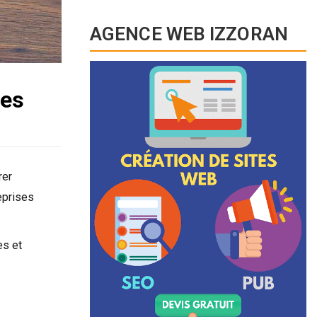
AGENCE WEB IZZORAN
ses
rer
eprises
es et