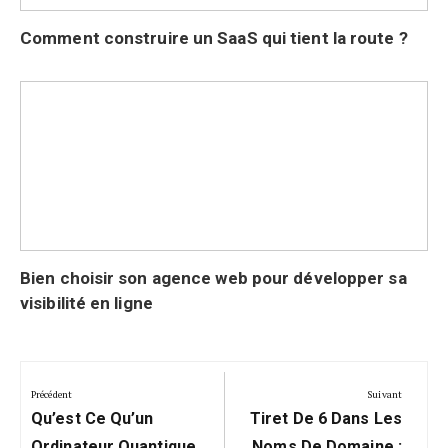
Comment construire un SaaS qui tient la route ?
Bien choisir son agence web pour développer sa
visibilité en ligne
Navigation
de
Précédent
Suivant
Précédent:
Suivant:
l’article
Qu’est Ce Qu’un
Tiret De 6 Dans Les
Ordinateur Quantique
Noms De Domaine :