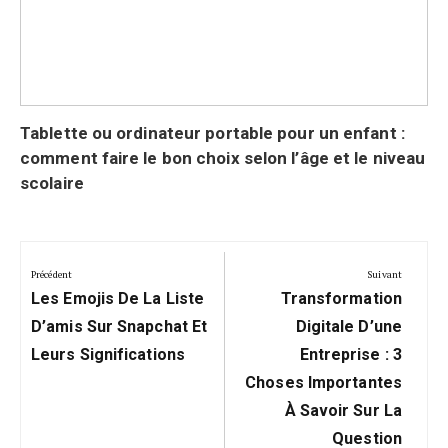
Tablette ou ordinateur portable pour un enfant :
comment faire le bon choix selon l’âge et le niveau
scolaire
Navigation
de
Précédent
Suivant
Précédent:
Suivant:
l’article
Les Emojis De La Liste
Transformation
D’amis Sur Snapchat Et
Digitale D’une
Leurs Significations
Entreprise : 3
Choses Importantes
À Savoir Sur La
Question