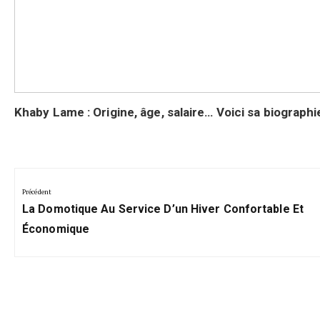
Khaby Lame : Origine, âge, salaire… Voici sa biographi
Navigation
de
Précédent
Précédent:
l’article
La Domotique Au Service D’un Hiver Confortable Et
Économique